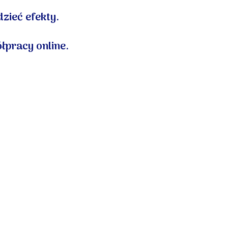
zieć efekty.
łpracy online.