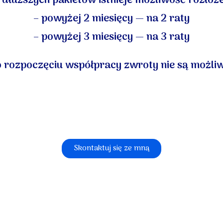
łuższych pakietów istnieje możliwość rozłoże
– powyżej 2 miesięcy — na 2 raty
– powyżej 3 miesięcy — na 3 raty
o rozpoczęciu współpracy zwroty nie są możli
Skontaktuj się ze mną