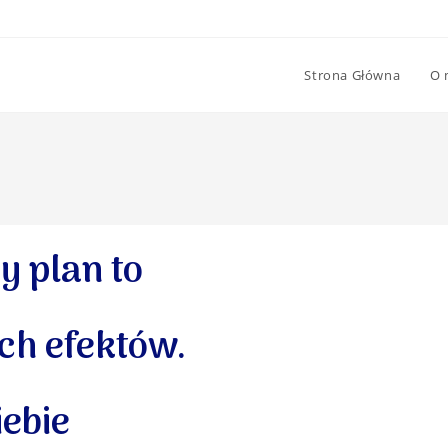
Strona Główna
O 
y plan to
ch efektów.
iebie