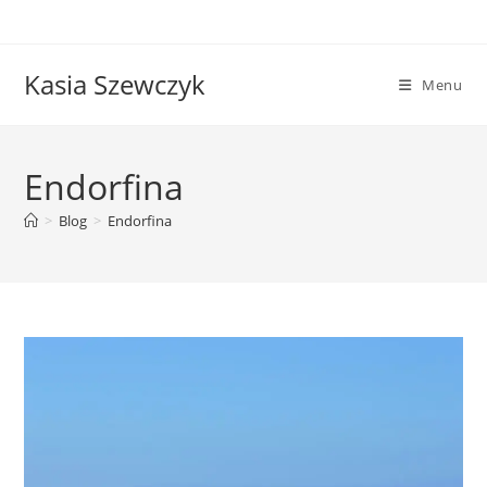
Skip
to
content
Kasia Szewczyk
Menu
Endorfina
>
Blog
>
Endorfina