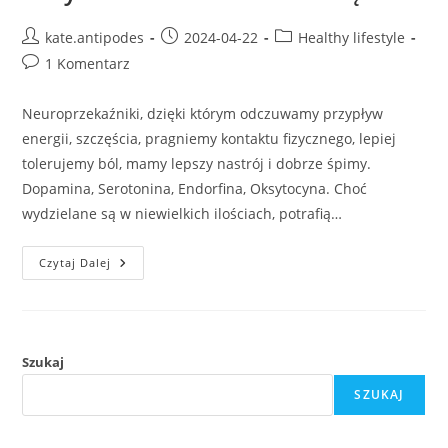
Post
Post
Post
kate.antipodes
2024-04-22
Healthy lifestyle
author:
published:
category:
Post
1 Komentarz
comments:
Neuroprzekaźniki, dzięki którym odczuwamy przypływ
energii, szczęścia, pragniemy kontaktu fizycznego, lepiej
tolerujemy ból, mamy lepszy nastrój i dobrze śpimy.
Dopamina, Serotonina, Endorfina, Oksytocyna. Choć
wydzielane są w niewielkich ilościach, potrafią…
Złota
Czytaj Dalej
Czwórka
Hormonów
Nazywana
Hormonami
Szczęścia.
Szukaj
SZUKAJ