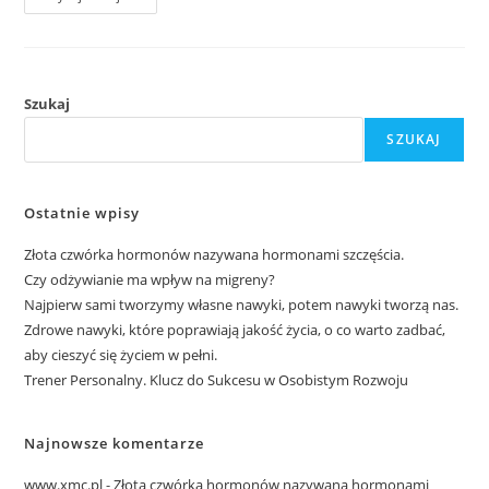
Odżywianie
Ma
Wpływ
Na
Migreny?
Szukaj
SZUKAJ
Ostatnie wpisy
Złota czwórka hormonów nazywana hormonami szczęścia.
Czy odżywianie ma wpływ na migreny?
Najpierw sami tworzymy własne nawyki, potem nawyki tworzą nas.
Zdrowe nawyki, które poprawiają jakość życia, o co warto zadbać,
aby cieszyć się życiem w pełni.
Trener Personalny. Klucz do Sukcesu w Osobistym Rozwoju
Najnowsze komentarze
www.xmc.pl
-
Złota czwórka hormonów nazywana hormonami