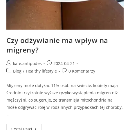
Czy odżywianie ma wpływ na
migreny?
Post
Post
kate.antipodes
2024-04-21
author:
published:
Post
Post
Blog
/
Healthy lifestyle
0 Komentarzy
category:
comments:
Migreny może dotykać 11% osób na świecie, kobiety mają
średnio trzykrotnie wyższe ryzyko wystąpienia migren niż
mężczyźni, co sugeruje, że transmisja mitochondrialna
może odgrywać rolę w rodzinnych przypadkach tej choroby.
…
Czy
Czytaj Dalej