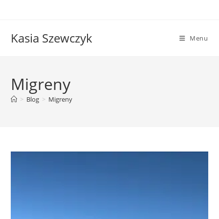
Skip
to
content
Kasia Szewczyk
Menu
Migreny
>
Blog
>
Migreny